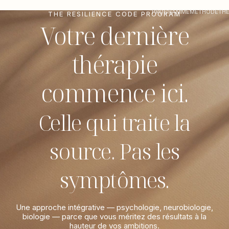
PROGRAMME
METHODE
TH
THE RESILIENCE CODE PROGRAM
Votre dernière
thérapie
commence ici.
Celle qui traite la
source. Pas les
symptômes.
Une approche intégrative — psychologie, neurobiologie,
biologie — parce que vous méritez des résultats à la
hauteur de vos ambitions.